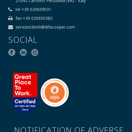
21042 Caronno Pertusella (VA) - Italy
tel +39 029659031
fax +39 029650382
servizioclienti@difacooper.com
SOCIAL
NOTIFICATION OF ADVERSE