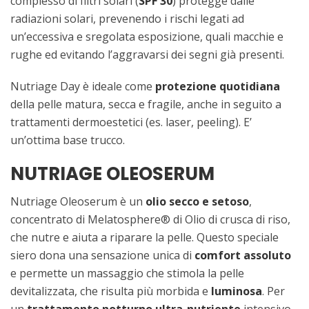
complesso di filtri solari (
SPF 30
) protegge dalle
radiazioni solari, prevenendo i rischi legati ad
un’eccessiva e sregolata esposizione, quali macchie e
rughe ed evitando l’aggravarsi dei segni già presenti.
Nutriage Day è ideale come
protezione quotidiana
della pelle matura, secca e fragile, anche in seguito a
trattamenti dermoestetici (es. laser, peeling). E’
un’ottima base trucco.
NUTRIAGE OLEOSERUM
Nutriage Oleoserum è un
olio secco e setoso
,
concentrato di Melatosphere® di Olio di crusca di riso,
che nutre e aiuta a riparare la pelle. Questo speciale
siero dona una sensazione unica di
comfort assoluto
e permette un massaggio che stimola la pelle
devitalizzata, che risulta più morbida e
luminosa
. Per
un
trattamento notturno ultra-nutriente
intensivo,