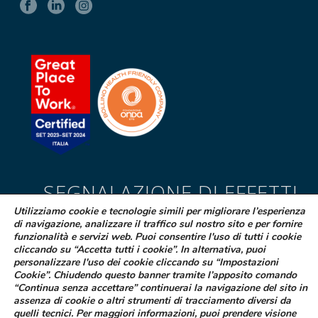
SEGNALAZIONE DI EFFETTI
INDESIDERATI DA FARMACI
Utilizziamo cookie e tecnologie simili per migliorare l’esperienza
di navigazione, analizzare il traffico sul nostro sito e per fornire
Se sospetti di aver avuto effetti indesiderati durante l’assunzione di
funzionalità e servizi web. Puoi consentire l'uso di tutti i cookie
uno dei medicinali Difa Cooper o ne hai riscontrato dei difetti puoi
cliccando su “Accetta tutti i cookie”. In alternativa, puoi
personalizzare l'uso dei cookie cliccando su “Impostazioni
segnalarlo immediatamente al tuo medico curante, al farmacista
Cookie”. Chiudendo questo banner tramite l’apposito comando
oppure alla struttura sanitaria di riferimento
“Continua senza accettare” continuerai la navigazione del sito in
assenza di cookie o altri strumenti di tracciamento diversi da
LEGGI COME FARE
quelli tecnici. Per maggiori informazioni, puoi prendere visione