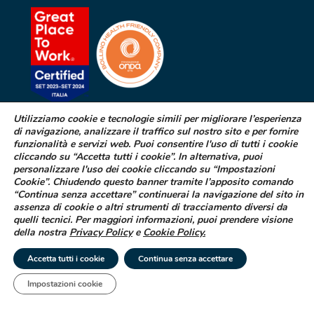
Utilizziamo cookie e tecnologie simili per migliorare l’esperienza
di navigazione, analizzare il traffico sul nostro sito e per fornire
SEGNALAZIONE DI EFFETTI
funzionalità e servizi web. Puoi consentire l'uso di tutti i cookie
INDESIDERATI DA FARMACI
cliccando su “Accetta tutti i cookie”. In alternativa, puoi
personalizzare l'uso dei cookie cliccando su “Impostazioni
Cookie”. Chiudendo questo banner tramite l’apposito comando
Se sospetti di aver avuto effetti indesiderati durante l’assunzione di
“Continua senza accettare” continuerai la navigazione del sito in
uno dei medicinali Difa Cooper o ne hai riscontrato dei difetti puoi
assenza di cookie o altri strumenti di tracciamento diversi da
segnalarlo immediatamente al tuo medico curante, al farmacista
quelli tecnici. Per maggiori informazioni, puoi prendere visione
oppure alla struttura sanitaria di riferimento
della nostra
Privacy Policy
e
Cookie Policy
.
LEGGI COME FARE
Accetta tutti i cookie
Continua senza accettare
Impostazioni cookie
Tel
Email
|
© 2025 Difa Cooper SpA - Capitale Sociale € 750.000 i.v. Socio Unico | R.E.A
(VA) 129020 - C.F. P. IVA e Reg. Impr. (VA) - IT 00334560125 Estero Mecc. (VA