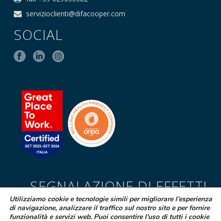
servizioclienti@difacooper.com
SOCIAL
SEGNALAZIONE DI EFFETTI
INDESIDERATI DA FARMACI
Utilizziamo cookie e tecnologie simili per migliorare l’esperienza
di navigazione, analizzare il traffico sul nostro sito e per fornire
Se sospetti di aver avuto effetti indesiderati durante l’assunzione di
funzionalità e servizi web. Puoi consentire l'uso di tutti i cookie