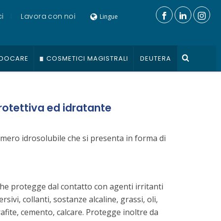
i
Lavora con noi
Lingue
DOCARE
COSMETICI MAGISTRALI
DEUTERA
rotettiva ed idratante
limero idrosolubile che si presenta in forma di
he protegge dal contatto con agenti irritanti
sivi, collanti, sostanze alcaline, grassi, oli,
rafite, cemento, calcare. Protegge inoltre da