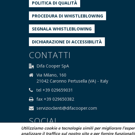
POLITICA DI QUALITÀ
PROCEDURA DI WHISTLEBLOWING
SEGNALA WHISTLEBLOWING
DICHIARAZIONE DI ACCESSIBILITÀ
CONTATTI
Difa Cooper SpA
Via Milano, 160
21042 Caronno Pertusella (VA) - Italy
tel +39 029659031
fax +39 029650382
servizioclienti@difacooper.com
SOCIAL
Utilizziamo cookie e tecnologie simili per migliorare l’espe
analizzare il traffico sul nostro sito e per fornire funzionali