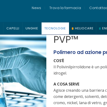
News
Trova la farmacia
Contattac
O
CAPELLI
UNGHIE
TECNOLOGIE
HELIOCARE
EN
PVP™
Polimero ad azione p
COS’È
Il Polivinilpirrolidone è un po
idrogel.
A COSA SERVE
Agisce creando una barriera c
come detergenti, solventi, deter
cromo, nickel, lana di vetro, g