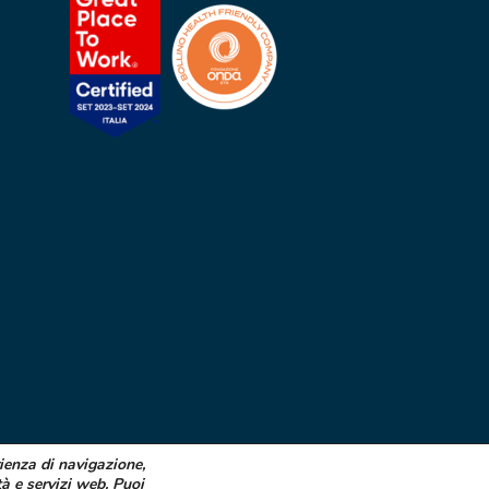
rienza di navigazione,
tà e servizi web. Puoi