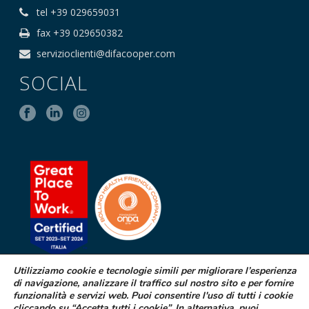
tel +39 029659031
fax +39 029650382
servizioclienti@difacooper.com
SOCIAL
Utilizziamo cookie e tecnologie simili per migliorare l’esperienza
di navigazione, analizzare il traffico sul nostro sito e per fornire
SEGNALAZIONE DI EFFETTI
funzionalità e servizi web. Puoi consentire l'uso di tutti i cookie
cliccando su “Accetta tutti i cookie”. In alternativa, puoi