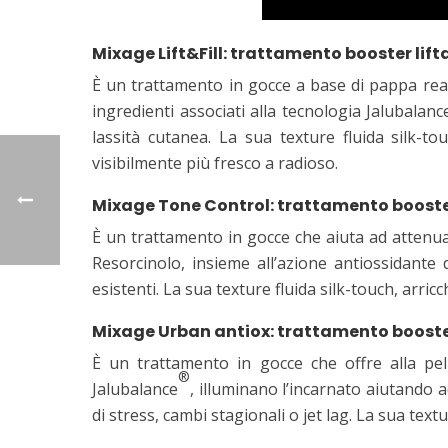
Mixage Lift&Fill: trattamento booster lift
È un trattamento in gocce a base di pappa reale
ingredienti associati alla tecnologia Jalubalanc
lassità cutanea. La sua texture fluida silk-to
visibilmente più fresco a radioso.
Mixage Tone Control: trattamento boost
È un trattamento in gocce che aiuta ad attenua
Resorcinolo, insieme all’azione antiossidant
esistenti. La sua texture fluida silk-touch, arri
Mixage Urban antiox: trattamento booste
È un trattamento in gocce che offre alla pelle
®
Jalubalance
, illuminano l’incarnato aiutando 
di stress, cambi stagionali o jet lag. La sua tex