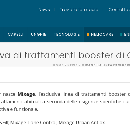
News
Trova la farmacia
Contattac
O
CAPELLI
UNGHIE
TECNOLOGIE
HELIOCARE
EN
iva di trattamenti booster di
HOME
»
NEWS
»
MIXAGE: LA LINEA ESCLUS
r
nasce
Mixage
, l’esclusiva linea di trattamenti booster 
rattamenti abituali a seconda delle esigenze specifiche 
tiva e funzionale.
t&Fill; Mixage Tone Control; Mixage Urban Antiox.