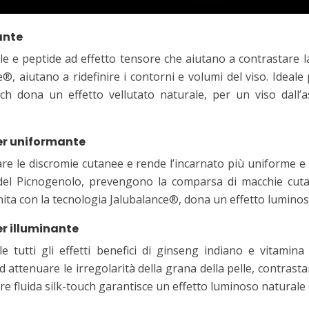
ante
 e peptide ad effetto tensore che aiutano a contrastare la p
e®, aiutano a ridefinire i contorni e volumi del viso. Ideale
uch dona un effetto vellutato naturale, per un viso dall’a
er uniformante
re le discromie cutanee e rende l’incarnato più uniforme e l
e del Picnogenolo, prevengono la comparsa di macchie cut
cchita con la tecnologia Jalubalance®, dona un effetto lumino
r illuminante
 tutti gli effetti benefici di ginseng indiano e vitamina 
ad attenuare le irregolarità della grana della pelle, contras
ture fluida silk-touch garantisce un effetto luminoso naturale 