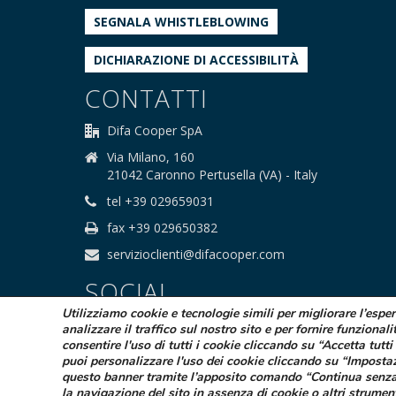
SEGNALA WHISTLEBLOWING
DICHIARAZIONE DI ACCESSIBILITÀ
CONTATTI
Difa Cooper SpA
Via Milano, 160
21042 Caronno Pertusella (VA) - Italy
tel +39 029659031
fax +39 029650382
servizioclienti@difacooper.com
SOCIAL
Utilizziamo cookie e tecnologie simili per migliorare l’espe
analizzare il traffico sul nostro sito e per fornire funzionali
consentire l'uso di tutti i cookie cliccando su “Accetta tutti 
puoi personalizzare l'uso dei cookie cliccando su “Imposta
questo banner tramite l’apposito comando “Continua senza
la navigazione del sito in assenza di cookie o altri strumen