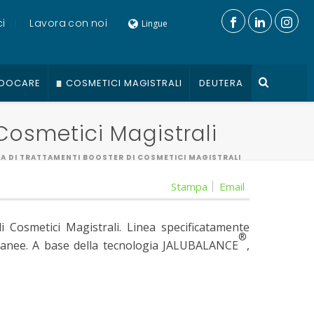
i
Lavora con noi
Lingue
DOCARE
COSMETICI MAGISTRALI
DEUTERA
 Cosmetici Magistrali
IVA DI TRATTAMENTI BOOSTER DI COSMETICI MAGISTRALI
Stampa
Email
di Cosmetici Magistrali. Linea specificatamente
®
cutanee. A base della tecnologia JALUBALANCE
,