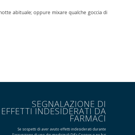
notte abituale; oppure mixare qualche goccia di
SEGNALAZIONE DI
EFFETTI INDESIDERATI DA
FARMACI
Se sospetti di aver avuto effetti indesiderati durante
l’assunzione di uno dei medicinali Difa Cooper o ne hai