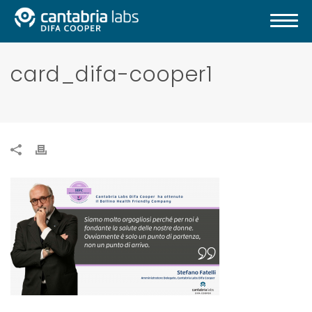
card_difa-cooper1