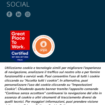
SOCIAL
Utilizziamo cookie e tecnologie simili per migliorare l’esperienza
di navigazione, analizzare il traffico sul nostro sito e per fornire
SEGNALAZIONE DI EFFETTI
funzionalità e servizi web. Puoi consentire l'uso di tutti i cookie
INDESIDERATI DA FARMACI
cliccando su “Accetta tutti i cookie”. In alternativa, puoi
personalizzare l'uso dei cookie cliccando su “Impostazioni
Cookie”. Chiudendo questo banner tramite l’apposito comando
Se sospetti di aver avuto effetti indesiderati durante l’assunzione di
“Continua senza accettare” continuerai la navigazione del sito in
uno dei medicinali Difa Cooper o ne hai riscontrato dei difetti puoi
assenza di cookie o altri strumenti di tracciamento diversi da
segnalarlo immediatamente al tuo medico curante, al farmacista
quelli tecnici. Per maggiori informazioni, puoi prendere visione
oppure alla struttura sanitaria di riferimento