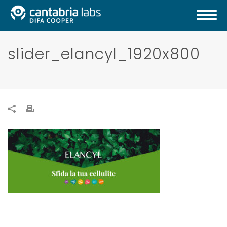
slider_elancyl_1920x800