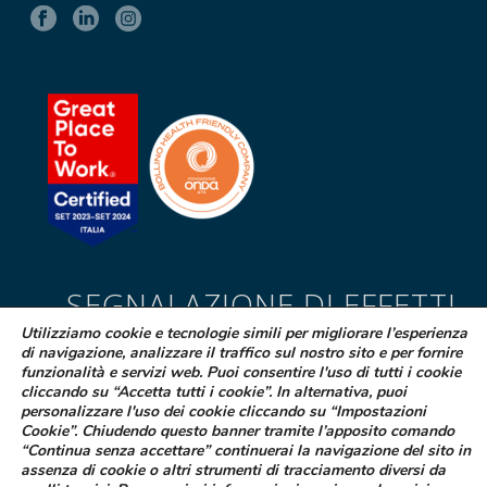
SEGNALAZIONE DI EFFETTI
INDESIDERATI DA FARMACI
Utilizziamo cookie e tecnologie simili per migliorare l’esperienza
di navigazione, analizzare il traffico sul nostro sito e per fornire
Se sospetti di aver avuto effetti indesiderati durante l’assunzione di
funzionalità e servizi web. Puoi consentire l'uso di tutti i cookie
cliccando su “Accetta tutti i cookie”. In alternativa, puoi
uno dei medicinali Difa Cooper o ne hai riscontrato dei difetti puoi
personalizzare l'uso dei cookie cliccando su “Impostazioni
segnalarlo immediatamente al tuo medico curante, al farmacista
Cookie”. Chiudendo questo banner tramite l’apposito comando
oppure alla struttura sanitaria di riferimento
“Continua senza accettare” continuerai la navigazione del sito in
assenza di cookie o altri strumenti di tracciamento diversi da
LEGGI COME FARE