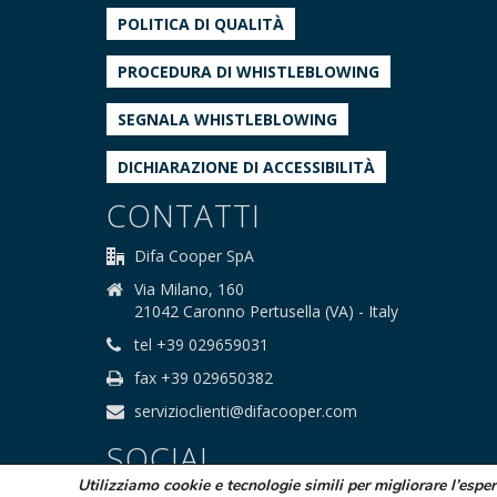
POLITICA DI QUALITÀ
PROCEDURA DI WHISTLEBLOWING
SEGNALA WHISTLEBLOWING
DICHIARAZIONE DI ACCESSIBILITÀ
CONTATTI
Difa Cooper SpA
Via Milano, 160
21042 Caronno Pertusella (VA) - Italy
tel +39 029659031
fax +39 029650382
servizioclienti@difacooper.com
SOCIAL
Utilizziamo cookie e tecnologie simili per migliorare l’espe