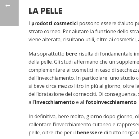
LA PELLE
I
prodotti cosmetici
possono essere d’aiuto per 
strato corneo. Per aiutare la funzione dello str
viene alterata, risultano utili, oltre ai cosmetici
Ma soprattutto
bere
risulta di fondamentale imp
della pelle. Gli studi affermano che un supplem
complementare ai cosmetici in caso di secchezza
dell’invecchiamento. In particolare, uno studio
si beve circa mezzo litro in più al giorno, oltr
dell’idratazione dei corneociti. Di conseguenza, 
all’
invecchiamento
e al
fotoinvecchiamento
.
In definitiva, bere molto, giorno dopo giorno, ol
rallentare l’invecchiamento cutaneo e rapprese
pelle, oltre che per il
benessere
di tutto l’orga