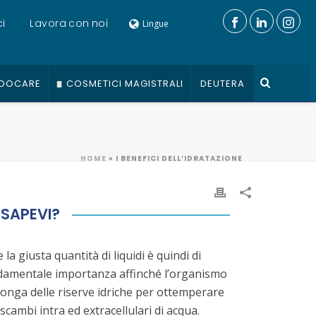
i
Lavora con noi
Lingue
DOCARE
COSMETICI MAGISTRALI
DEUTERA
HOME
»
I BENEFICI DELL’IDRATAZIONE
 SAPEVI?
 la giusta quantità di liquidi è quindi di
damentale importanza affinché l’organismo
onga delle riserve idriche per ottemperare
 scambi intra ed extracellulari di acqua.