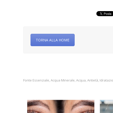
TORNA ALLA HOME
Fonte Essenziale
Acqua Minerale
Acqua
Antietà
Idratazi
,
,
,
,