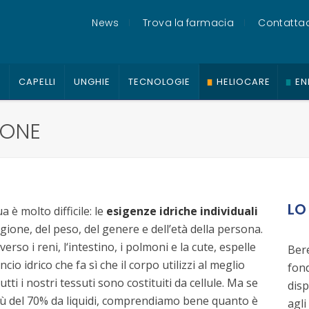
News
Trova la farmacia
Contattac
O
CAPELLI
UNGHIE
TECNOLOGIE
HELIOCARE
EN
IONE
LO
 è molto difficile: le
esigenze idriche individuali
agione, del peso, del genere e dell’età della persona.
so i reni, l‘intestino, i polmoni e la cute, espelle
Bere
io idrico che fa sì che il corpo utilizzi al meglio
fon
tti i nostri tessuti sono costituiti da cellule. Ma se
disp
più del 70% da liquidi, comprendiamo bene quanto è
agli