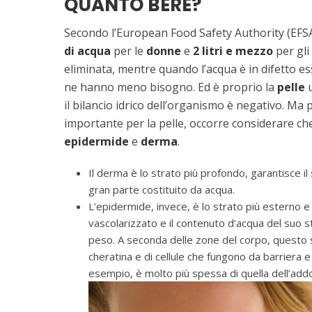
QUANTO BERE?
Secondo l’European Food Safety Authority (EF
di acqua
per le
donne
e
2 litri e mezzo
per gli
eliminata, mentre quando l’acqua è in difetto es
ne hanno meno bisogno. Ed è proprio la
pelle
u
il bilancio idrico dell’organismo è negativo. Ma
importante per la pelle, occorre considerare che 
epidermide
e
derma
.
Il derma è lo strato più profondo, garantisce il
gran parte costituito da acqua.
L’epidermide, invece, è lo strato più esterno e
vascolarizzato e il contenuto d’acqua del suo st
peso. A seconda delle zone del corpo, questo st
cheratina e di cellule che fungono da barriera e
esempio, è molto più spessa di quella dell’ad