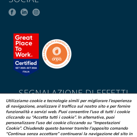
SEGNALAZIONE DI EFFETTI
INDESIDERATI DA FARMACI
Utilizziamo cookie e tecnologie simili per migliorare l’esperienza
di navigazione, analizzare il traffico sul nostro sito e per fornire
Se sospetti di aver avuto effetti indesiderati durante l’assunzione di
funzionalità e servizi web. Puoi consentire l'uso di tutti i cookie
cliccando su “Accetta tutti i cookie”. In alternativa, puoi
uno dei medicinali Difa Cooper o ne hai riscontrato dei difetti puoi
personalizzare l'uso dei cookie cliccando su “Impostazioni
segnalarlo immediatamente al tuo medico curante, al farmacista
Cookie”. Chiudendo questo banner tramite l’apposito comando
oppure alla struttura sanitaria di riferimento
“Continua senza accettare” continuerai la navigazione del sito in