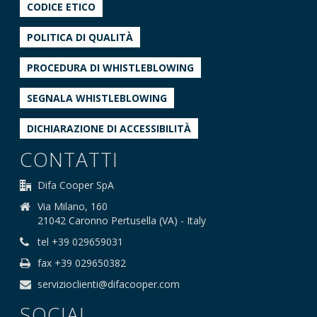
CODICE ETICO
POLITICA DI QUALITÀ
PROCEDURA DI WHISTLEBLOWING
SEGNALA WHISTLEBLOWING
DICHIARAZIONE DI ACCESSIBILITÀ
CONTATTI
Difa Cooper SpA
Via Milano, 160
21042 Caronno Pertusella (VA) - Italy
tel +39 029659031
fax +39 029650382
servizioclienti@difacooper.com
SOCIAL