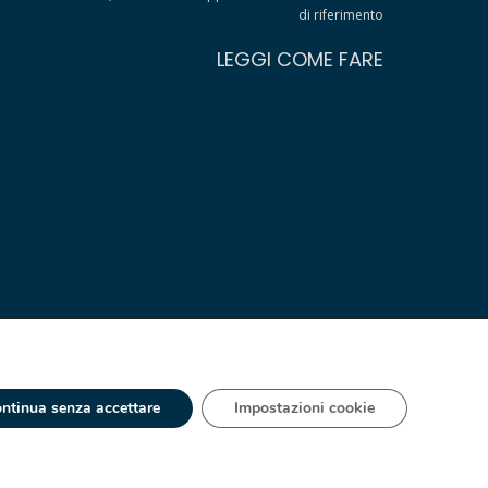
di riferimento
LEGGI COME FARE
ntinua senza accettare
Impostazioni cookie
 - IT 00334560125 Estero Mecc. (VA) 018393
ia S.A. España