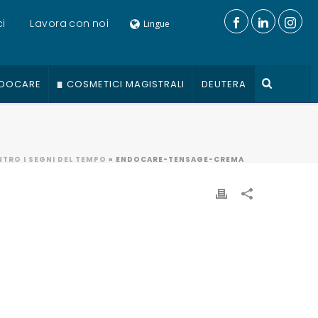
i
Lavora con noi
Lingue
DOCARE
COSMETICI MAGISTRALI
DEUTERA
NTRO I SEGNI DEL TEMPO
»
ENDOCARE-TENSAGE-CREMA