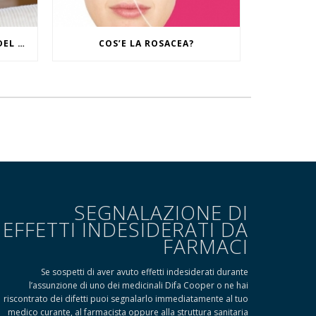
IL RITUALE CONTRO I SEGNI DEL TEMPO
COS’E LA ROSACEA?
SEGNALAZIONE DI
EFFETTI INDESIDERATI DA
FARMACI
Se sospetti di aver avuto effetti indesiderati durante
l’assunzione di uno dei medicinali Difa Cooper o ne hai
riscontrato dei difetti puoi segnalarlo immediatamente al tuo
medico curante, al farmacista oppure alla struttura sanitaria