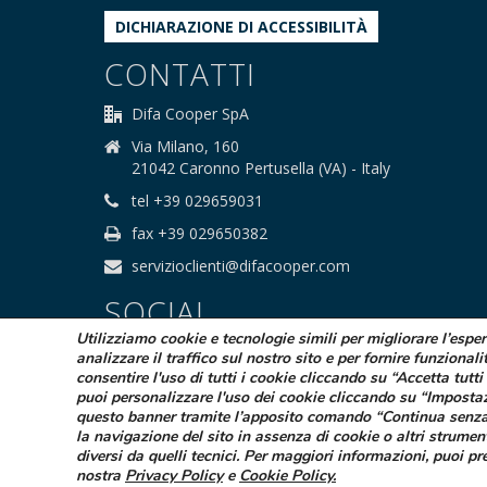
DICHIARAZIONE DI ACCESSIBILITÀ
CONTATTI
Difa Cooper SpA
Via Milano, 160
21042 Caronno Pertusella (VA) - Italy
tel +39 029659031
fax +39 029650382
servizioclienti@difacooper.com
SOCIAL
Utilizziamo cookie e tecnologie simili per migliorare l’espe
analizzare il traffico sul nostro sito e per fornire funzionali
consentire l'uso di tutti i cookie cliccando su “Accetta tutti 
puoi personalizzare l'uso dei cookie cliccando su “Imposta
questo banner tramite l’apposito comando “Continua senza
la navigazione del sito in assenza di cookie o altri strumen
© 2025 Difa Cooper SpA - Capitale Sociale
diversi da quelli tecnici. Per maggiori informazioni, puoi pr
Società sogge
nostra
Privacy Policy
e
Cookie Policy
.