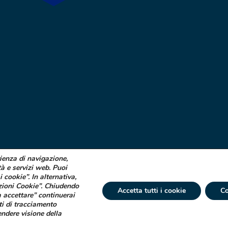
rienza di navigazione,
tà e servizi web. Puoi
i cookie”. In alternativa,
zioni Cookie”. Chiudendo
Accetta tutti i cookie
Co
 accettare” continuerai
ti di tracciamento
 € 750.000 i.v. Socio Unico | R.E.A. (VA) 129020 - C.F. P. IVA e Reg. Impr. (VA)
endere visione della
tta ad attività di direzione e coordinamento di Industrial Farmacéutical Cantabr