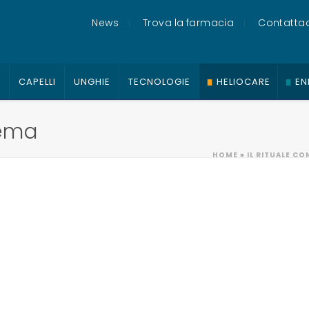
News
Trova la farmacia
Contattac
O
CAPELLI
UNGHIE
TECNOLOGIE
HELIOCARE
EN
ema
HOME
»
IL RITUALE CO