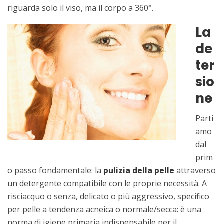
riguarda solo il viso, ma il corpo a 360°.
La
de
ter
sio
ne
Parti
amo
dal
prim
o passo fondamentale: la
pulizia della pelle
attraverso
un detergente compatibile con le proprie necessità. A
risciacquo o senza, delicato o più aggressivo, specifico
per pelle a tendenza acneica o normale/secca: è una
norma di igiene primaria indispensabile per il