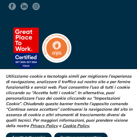
Utilizziamo cookie e tecnologie simili per migliorare l’esperienza
di navigazione, analizzare il traffico sul nostro sito e per fornire
SEGNALAZIONE DI EFFETTI
funzionalità e servizi web. Puoi consentire l'uso di tutti i cookie
INDESIDERATI DA FARMACI
cliccando su “Accetta tutti i cookie”. In alternativa, puoi
personalizzare l'uso dei cookie cliccando su “Impostazioni
Cookie”. Chiudendo questo banner tramite l’apposito comando
Se sospetti di aver avuto effetti indesiderati durante l’assunzione di
“Continua senza accettare” continuerai la navigazione del sito in
uno dei medicinali Difa Cooper o ne hai riscontrato dei difetti puoi
assenza di cookie o altri strumenti di tracciamento diversi da
segnalarlo immediatamente al tuo medico curante, al farmacista
quelli tecnici. Per maggiori informazioni, puoi prendere visione
oppure alla struttura sanitaria di riferimento
della nostra
Privacy Policy
e
Cookie Policy
.
LEGGI COME FARE