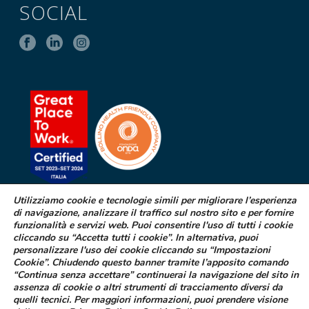
SOCIAL
Utilizziamo cookie e tecnologie simili per migliorare l’esperienza
di navigazione, analizzare il traffico sul nostro sito e per fornire
SEGNALAZIONE DI EFFETTI
funzionalità e servizi web. Puoi consentire l'uso di tutti i cookie
INDESIDERATI DA FARMACI
cliccando su “Accetta tutti i cookie”. In alternativa, puoi
personalizzare l'uso dei cookie cliccando su “Impostazioni
Cookie”. Chiudendo questo banner tramite l’apposito comando
Se sospetti di aver avuto effetti indesiderati durante l’assunzione di
“Continua senza accettare” continuerai la navigazione del sito in
uno dei medicinali Difa Cooper o ne hai riscontrato dei difetti puoi
assenza di cookie o altri strumenti di tracciamento diversi da
segnalarlo immediatamente al tuo medico curante, al farmacista
quelli tecnici. Per maggiori informazioni, puoi prendere visione
oppure alla struttura sanitaria di riferimento