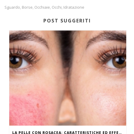
Sguardo
Borse
Occhiaie
Occhi
Idratazione
,
,
,
,
POST SUGGERITI
LA PELLE CON ROSACEA: CARATTERISTICHE ED EFFETTI DEL CALDO