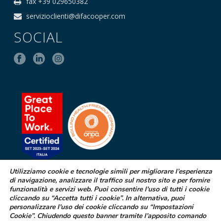
fax +39 029650382
servizioclienti@difacooper.com
SOCIAL
Utilizziamo cookie e tecnologie simili per migliorare l’esperienza
di navigazione, analizzare il traffico sul nostro sito e per fornire
SEGNALAZIONE DI EFFETTI
funzionalità e servizi web. Puoi consentire l'uso di tutti i cookie
INDESIDERATI DA FARMACI
cliccando su “Accetta tutti i cookie”. In alternativa, puoi
personalizzare l'uso dei cookie cliccando su “Impostazioni
Cookie”. Chiudendo questo banner tramite l’apposito comando
Se sospetti di aver avuto effetti indesiderati durante l’assunzione di