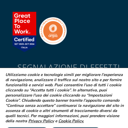
SEGNALAZIONE DI EFFETTI
INDESIDERATI DA FARMACI
Utilizziamo cookie e tecnologie simili per migliorare l’esperienza
di navigazione, analizzare il traffico sul nostro sito e per fornire
Se sospetti di aver avuto effetti indesiderati durante l’assunzione di
funzionalità e servizi web. Puoi consentire l'uso di tutti i cookie
cliccando su “Accetta tutti i cookie”. In alternativa, puoi
uno dei medicinali Difa Cooper o ne hai riscontrato dei difetti puoi
personalizzare l'uso dei cookie cliccando su “Impostazioni
segnalarlo immediatamente al tuo medico curante, al farmacista
Cookie”. Chiudendo questo banner tramite l’apposito comando
oppure alla struttura sanitaria di riferimento
“Continua senza accettare” continuerai la navigazione del sito in
assenza di cookie o altri strumenti di tracciamento diversi da
LEGGI COME FARE
quelli tecnici. Per maggiori informazioni, puoi prendere visione
della nostra
Privacy Policy
e
Cookie Policy
.