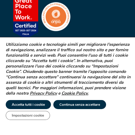
Utilizziamo cookie e tecnologie simili per migliorare l’esperienza
di navigazione, analizzare il traffico sul nostro sito e per fornire
SEGNALAZIONE DI EFFETTI
funzionalità e servizi web. Puoi consentire l'uso di tutti i cookie
INDESIDERATI DA FARMACI
cliccando su “Accetta tutti i cookie”. In alternativa, puoi
personalizzare l'uso dei cookie cliccando su “Impostazioni
Cookie”. Chiudendo questo banner tramite l’apposito comando
Se sospetti di aver avuto effetti indesiderati durante l’assunzione di
“Continua senza accettare” continuerai la navigazione del sito in
uno dei medicinali Difa Cooper o ne hai riscontrato dei difetti puoi
assenza di cookie o altri strumenti di tracciamento diversi da
segnalarlo immediatamente al tuo medico curante, al farmacista
quelli tecnici. Per maggiori informazioni, puoi prendere visione
oppure alla struttura sanitaria di riferimento
della nostra
Privacy Policy
e
Cookie Policy
.
LEGGI COME FARE
Accetta tutti i cookie
Continua senza accettare
Impostazioni cookie
Tel
Email
|
© 2025 Difa Cooper SpA - Capitale Sociale € 750.000 i.v. Socio Unico | R.E.A
(VA) 129020 - C.F. P. IVA e Reg. Impr. (VA) - IT 00334560125 Estero Mecc. (VA
018393
Società soggetta ad attività di direzione e coordinamento di Industrial