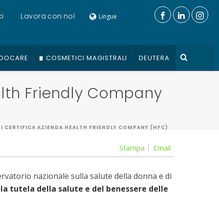
i
Lavora con noi
Lingue
DOCARE
COSMETICI MAGISTRALI
DEUTERA
alth Friendly Company
I CERTIFICA AZIENDA HEALTH FRIENDLY COMPANY (HFC)
Stampa
Email
ervatorio nazionale sulla salute della donna e di
la tutela della salute e del benessere delle