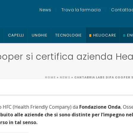
News
Trova la farmacia
Contattac
O
CAPELLI
UNGHIE
TECNOLOGIE
HELIOCARE
EN
oper si certifica azienda He
HOME
»
NEWS
»
CANTABRIA LABS DIFA COOPER S
no HFC (Health Friendly Company) da
Fondazione Onda
, Oss
buito alle aziende che si sono distinte per l’impegno nel
so in tal senso.