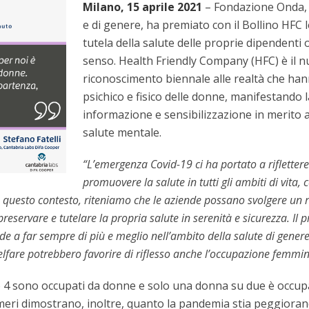
Milano, 15 aprile 2021
– Fondazione Onda, 
e di genere, ha premiato con il Bollino HFC l
tutela della salute delle proprie dipendenti
senso. Health Friendly Company (HFC) è il n
riconoscimento biennale alle realtà che han
psichico e fisico delle donne, manifestando l
informazione e sensibilizzazione in merito 
salute mentale.
“L’emergenza Covid-19 ci ha portato a rifletter
promuovere la salute in tutti gli ambiti di vita,
n questo contesto, riteniamo che le aziende possano svolgere un ru
 preservare e tutelare la propria salute in serenità e sicurezza. I
e a far sempre di più e meglio nell’ambito della salute di genere.
elfare potrebbero favorire di riflesso anche l’occupazione femmini
solo 4 sono occupati da donne e solo una donna su due è occupa
umeri dimostrano, inoltre, quanto la pandemia stia peggiorand