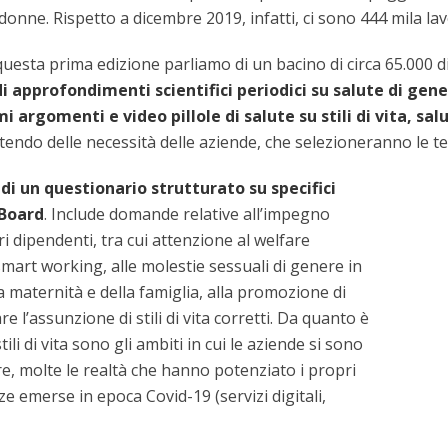
nne. Rispetto a dicembre 2019, infatti, ci sono 444 mila lav
questa prima edizione parliamo di un bacino di circa 65.000 
approfondimenti scientifici periodici su salute di genere
 argomenti e video pillole di salute su stili di vita, sa
tendo delle necessità delle aziende, che selezioneranno le t
 di un questionario strutturato su specifici
 Board
. Include domande relative all’impegno
ri dipendenti, tra cui attenzione al welfare
smart working, alle molestie sessuali di genere in
a maternità e della famiglia, alla promozione di
e l’assunzione di stili di vita corretti. Da quanto è
ili di vita sono gli ambiti in cui le aziende si sono
e, molte le realtà che hanno potenziato i propri
e emerse in epoca Covid-19 (servizi digitali,