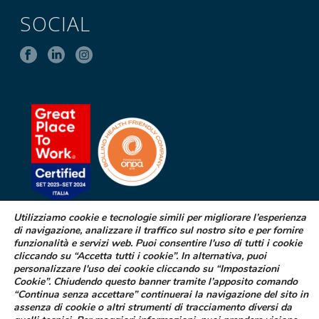
SOCIAL
Utilizziamo cookie e tecnologie simili per migliorare l’esperienza
di navigazione, analizzare il traffico sul nostro sito e per fornire
SEGNALAZIONE DI EFFETTI
funzionalità e servizi web. Puoi consentire l'uso di tutti i cookie
INDESIDERATI DA FARMACI
cliccando su “Accetta tutti i cookie”. In alternativa, puoi
personalizzare l'uso dei cookie cliccando su “Impostazioni
Cookie”. Chiudendo questo banner tramite l’apposito comando
Se sospetti di aver avuto effetti indesiderati durante l’assunzione di
“Continua senza accettare” continuerai la navigazione del sito in
uno dei medicinali Difa Cooper o ne hai riscontrato dei difetti puoi
assenza di cookie o altri strumenti di tracciamento diversi da
segnalarlo immediatamente al tuo medico curante, al farmacista