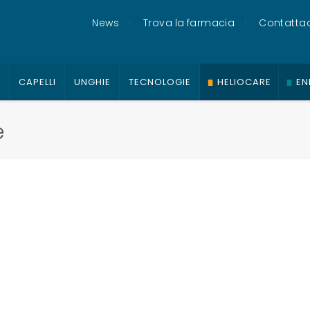
News
Trova la farmacia
Contattac
O
CAPELLI
UNGHIE
TECNOLOGIE
HELIOCARE
EN
e