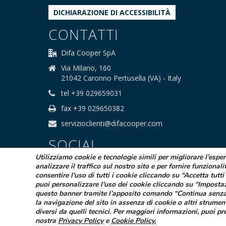
DICHIARAZIONE DI ACCESSIBILITÀ
CONTATTI
Difa Cooper SpA
Via Milano, 160
21042 Caronno Pertusella (VA) - Italy
tel +39 029659031
fax +39 029650382
servizioclienti@difacooper.com
SOCIAL
Utilizziamo cookie e tecnologie simili per migliorare l’espe
analizzare il traffico sul nostro sito e per fornire funzionali
consentire l'uso di tutti i cookie cliccando su “Accetta tutti 
puoi personalizzare l'uso dei cookie cliccando su “Imposta
questo banner tramite l’apposito comando “Continua senza
la navigazione del sito in assenza di cookie o altri strumen
© 2025 Difa Cooper SpA - Capitale Sociale
diversi da quelli tecnici. Per maggiori informazioni, puoi pr
Società sogge
nostra
Privacy Policy
e
Cookie Policy
.