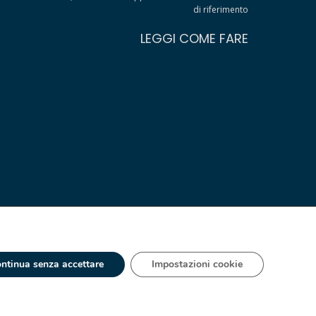
di riferimento
LEGGI COME FARE
ntinua senza accettare
Impostazioni cookie
 - IT 00334560125 Estero Mecc. (VA) 018393
ia S.A. España