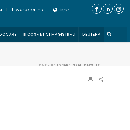
i
Lavora con noi
Lingue
DOCARE
COSMETICI MAGISTRALI
DEUTERA
HOME
»
HELIOCARE-ORAL-CAPSULE