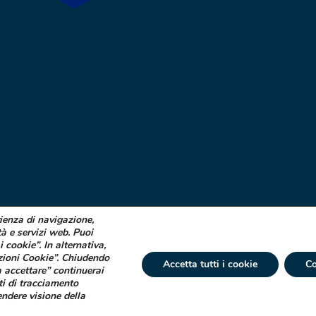
rienza di navigazione,
tà e servizi web. Puoi
i cookie”. In alternativa,
zioni Cookie”. Chiudendo
Accetta tutti i cookie
Co
 accettare” continuerai
ti di tracciamento
 € 750.000 i.v. Socio Unico | R.E.A. (VA) 129020 - C.F. P. IVA e Reg. Impr. (VA)
endere visione della
tta ad attività di direzione e coordinamento di Industrial Farmacéutical Cantabr