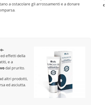
utano a ostacolare gli arrossamenti e a donare
comparsa.
o-
ed effetti della
iti, e a
evo
dal prurito.
d altri prodotti,
rsa ed asciutta.