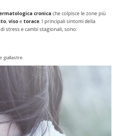
ermatologica cronica
che colpisce le zone più
uto
,
viso
e
torace
. I principali sintomi della
 di stress e cambi stagionali, sono:
giallastre.