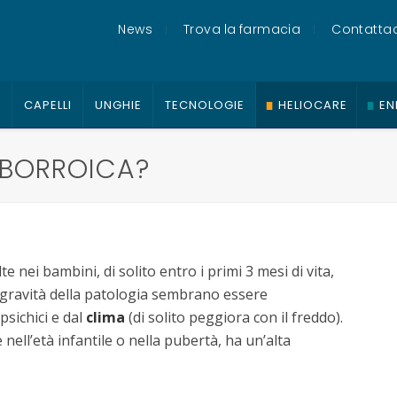
News
Trova la farmacia
Contattac
O
CAPELLI
UNGHIE
TECNOLOGIE
HELIOCARE
EN
EBORROICA?
lte nei bambini, di solito entro i primi 3 mesi di vita,
 la gravità della patologia sembrano essere
 psichici e dal
clima
(di solito peggiora con il freddo).
 nell’età infantile o nella pubertà, ha un’alta