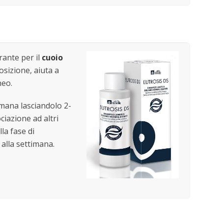
brante per il
cuoio
osizione, aiuta a
neo.
timana lasciandolo 2-
ciazione ad altri
lla fase di
 alla settimana.