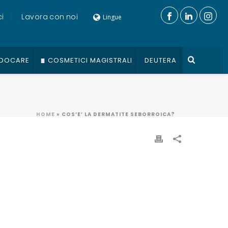
i
Lavora con noi
Lingue
DOCARE
COSMETICI MAGISTRALI
DEUTERA
HOME
»
COS’E’ LA DERMATITE SEBORROICA?