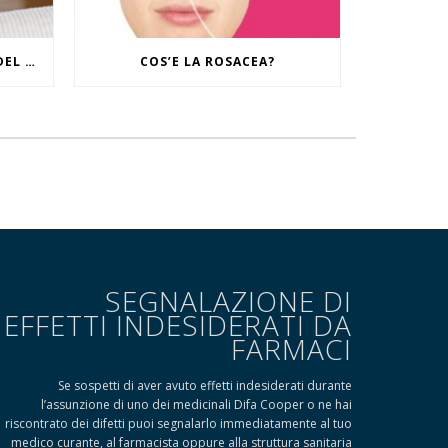
IL RITUALE CONTRO I SEGNI DEL TEMPO
COS’E LA ROSACEA?
SEGNALAZIONE DI
EFFETTI INDESIDERATI DA
FARMACI
Se sospetti di aver avuto effetti indesiderati durante
l’assunzione di uno dei medicinali Difa Cooper o ne hai
riscontrato dei difetti puoi segnalarlo immediatamente al tuo
medico curante, al farmacista oppure alla struttura sanitaria