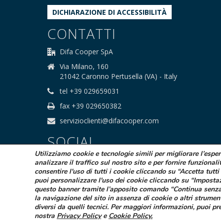
DICHIARAZIONE DI ACCESSIBILITÀ
CONTATTI
Difa Cooper SpA
Via Milano, 160
21042 Caronno Pertusella (VA) - Italy
tel +39 029659031
fax +39 029650382
servizioclienti@difacooper.com
SOCIAL
Utilizziamo cookie e tecnologie simili per migliorare l’espe
analizzare il traffico sul nostro sito e per fornire funzionali
consentire l'uso di tutti i cookie cliccando su “Accetta tutti 
puoi personalizzare l'uso dei cookie cliccando su “Imposta
questo banner tramite l’apposito comando “Continua senza
la navigazione del sito in assenza di cookie o altri strumen
© 2025 Difa Cooper SpA - Capitale Sociale
diversi da quelli tecnici. Per maggiori informazioni, puoi pr
Società sogge
nostra
Privacy Policy
e
Cookie Policy
.