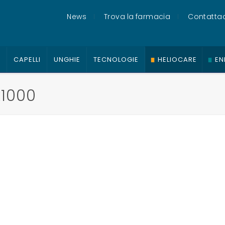
News
Trova la farmacia
Contattac
O
CAPELLI
UNGHIE
TECNOLOGIE
HELIOCARE
EN
x1000