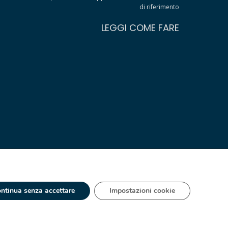
di riferimento
LEGGI COME FARE
ntinua senza accettare
Impostazioni cookie
 - IT 00334560125 Estero Mecc. (VA) 018393
ia S.A. España