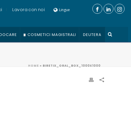
i
Lavora con noi
Lingue
DOCARE
COSMETICI MAGISTRALI
DEUTERA
HOME
»
BIRETIX_ORAL_BOX_1000X1000