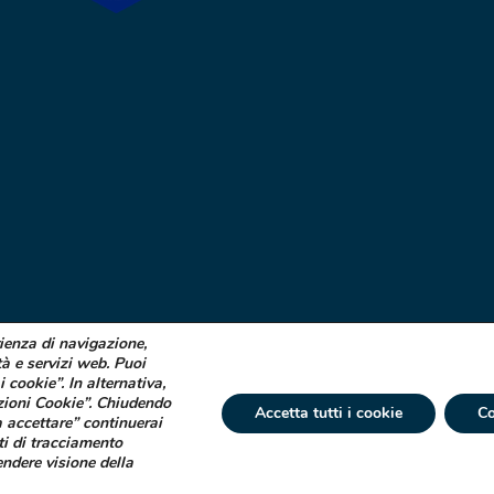
rienza di navigazione,
tà e servizi web. Puoi
i cookie”. In alternativa,
zioni Cookie”. Chiudendo
Accetta tutti i cookie
Co
 accettare” continuerai
ti di tracciamento
 € 750.000 i.v. Socio Unico | R.E.A. (VA) 129020 - C.F. P. IVA e Reg. Impr. (VA)
endere visione della
tta ad attività di direzione e coordinamento di Industrial Farmacéutical Cantabr