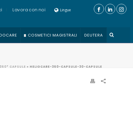
i
Lavora con noi
Lingue
DOCARE
COSMETICI MAGISTRALI
DEUTERA
 360° CAPSULE
»
HELIOCARE-360-CAPSULE-30-CAPSULE