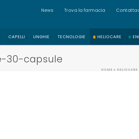
News
Trova la farmacia
Contattac
O
CAPELLI
UNGHIE
TECNOLOGIE
HELIOCARE
EN
e-30-capsule
HOME
»
HELIOCARE