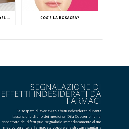
IL RITUALE CONTRO I SEGNI DEL TEMPO
COS’E LA ROSACEA?
SEGNALAZIONE DI
EFFETTI INDESIDERATI DA
FARMACI
Se sospetti di aver avuto effetti indesiderati durante
l’assunzione di uno dei medicinali Difa Cooper o ne hai
riscontrato dei difetti puoi segnalarlo immediatamente al tuo
medico curante, al farmacista oppure alla struttura sanitaria