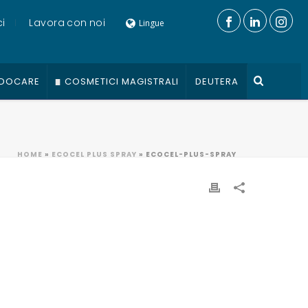
i
Lavora con noi
Lingue
DOCARE
COSMETICI MAGISTRALI
DEUTERA
HOME
»
ECOCEL PLUS SPRAY
»
ECOCEL-PLUS-SPRAY