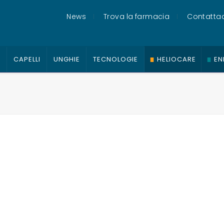
News
Trova la farmacia
Contattac
O
CAPELLI
UNGHIE
TECNOLOGIE
HELIOCARE
EN