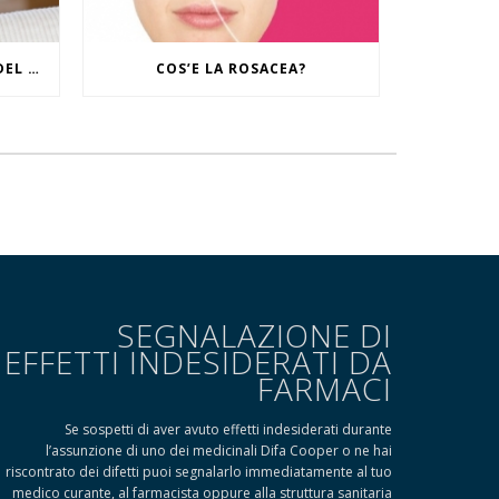
IL RITUALE CONTRO I SEGNI DEL TEMPO
COS’E LA ROSACEA?
SEGNALAZIONE DI
EFFETTI INDESIDERATI DA
FARMACI
Se sospetti di aver avuto effetti indesiderati durante
l’assunzione di uno dei medicinali Difa Cooper o ne hai
riscontrato dei difetti puoi segnalarlo immediatamente al tuo
medico curante, al farmacista oppure alla struttura sanitaria