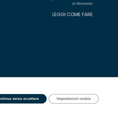
di riferimento
LEGGI COME FARE
ntinua senza accettare
Impostazioni cookie
 - IT 00334560125 Estero Mecc. (VA) 018393
ia S.A. España