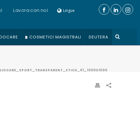
i
Lavora con noi
Lingue
DOCARE
COSMETICI MAGISTRALI
DEUTERA
LIOCARE_SPORT_TRANSPARENT_STICK_01_1000X1000