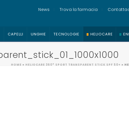
News
Trova la farmacia
Contattac
O
CAPELLI
UNGHIE
TECNOLOGIE
HELIOCARE
EN
parent_stick_01_1000x1000
HOME
»
HELIOCARE 360° SPORT TRANSPARENT STICK SPF 50+
»
HE