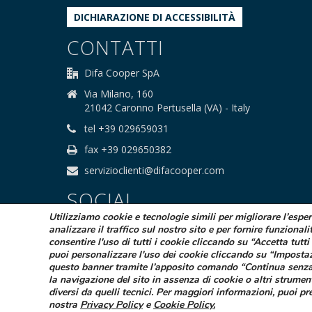
DICHIARAZIONE DI ACCESSIBILITÀ
CONTATTI
Difa Cooper SpA
Via Milano, 160
21042 Caronno Pertusella (VA) - Italy
tel +39 029659031
fax +39 029650382
servizioclienti@difacooper.com
SOCIAL
Utilizziamo cookie e tecnologie simili per migliorare l’espe
analizzare il traffico sul nostro sito e per fornire funzionali
consentire l'uso di tutti i cookie cliccando su “Accetta tutti 
puoi personalizzare l'uso dei cookie cliccando su “Imposta
questo banner tramite l’apposito comando “Continua senza
la navigazione del sito in assenza di cookie o altri strumen
© 2025 Difa Cooper SpA - Capitale Sociale
diversi da quelli tecnici. Per maggiori informazioni, puoi pr
Società sogge
nostra
Privacy Policy
e
Cookie Policy
.