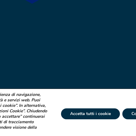
rienza di navigazione,
tà e servizi web. Puoi
i cookie”. In alternativa,
zioni Cookie”. Chiudendo
Accetta tutti i cookie
Co
 accettare” continuerai
ti di tracciamento
 € 750.000 i.v. Socio Unico | R.E.A. (VA) 129020 - C.F. P. IVA e Reg. Impr. (VA)
endere visione della
tta ad attività di direzione e coordinamento di Industrial Farmacéutical Cantabr