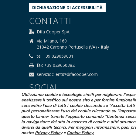
DICHIARAZIONE DI ACCESSIBILITÀ
CONTATTI
Difa Cooper SpA
Via Milano, 160
21042 Caronno Pertusella (VA) - Italy
tel +39 029659031
fax +39 029650382
servizioclienti@difacooper.com
SOCIAL
Utilizziamo cookie e tecnologie simili per migliorare l’espe
analizzare il traffico sul nostro sito e per fornire funzionali
consentire l'uso di tutti i cookie cliccando su “Accetta tutti 
puoi personalizzare l'uso dei cookie cliccando su “Imposta
questo banner tramite l’apposito comando “Continua senza
la navigazione del sito in assenza di cookie o altri strumen
© 2025 Difa Cooper SpA - Capitale Sociale
diversi da quelli tecnici. Per maggiori informazioni, puoi pr
Società sogge
nostra
Privacy Policy
e
Cookie Policy
.