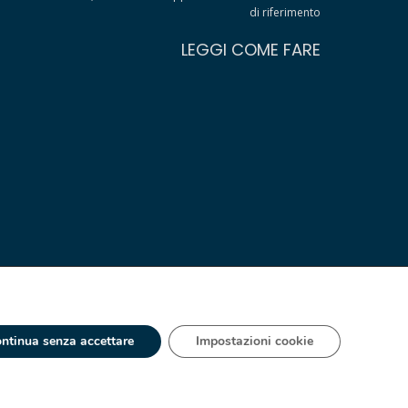
di riferimento
LEGGI COME FARE
ntinua senza accettare
Impostazioni cookie
 - IT 00334560125 Estero Mecc. (VA) 018393
ia S.A. España