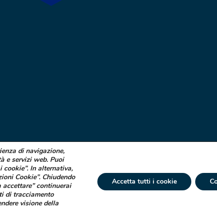
rienza di navigazione,
tà e servizi web. Puoi
i cookie”. In alternativa,
zioni Cookie”. Chiudendo
Accetta tutti i cookie
Co
 accettare” continuerai
ti di tracciamento
 € 750.000 i.v. Socio Unico | R.E.A. (VA) 129020 - C.F. P. IVA e Reg. Impr. (VA)
endere visione della
tta ad attività di direzione e coordinamento di Industrial Farmacéutical Cantabr