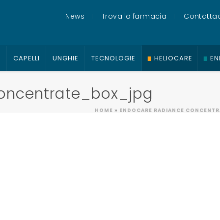
News
Trova la farmacia
Contattac
O
CAPELLI
UNGHIE
TECNOLOGIE
HELIOCARE
EN
oncentrate_box_jpg
HOME
»
ENDOCARE RADIANCE CONCENTR