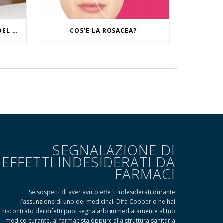
IL RITUALE CONTRO I SEGNI DEL TEMPO
COS’E LA ROSACEA?
SEGNALAZIONE DI
EFFETTI INDESIDERATI DA
FARMACI
Se sospetti di aver avuto effetti indesiderati durante
l’assunzione di uno dei medicinali Difa Cooper o ne hai
riscontrato dei difetti puoi segnalarlo immediatamente al tuo
medico curante, al farmacista oppure alla struttura sanitaria