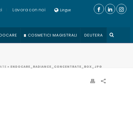
i
Lavora con noi
Lingue
DOCARE
COSMETICI MAGISTRALI
DEUTERA
ATE
»
ENDOCARE_RADIANCE_CONCENTRATE_BOX_JPG