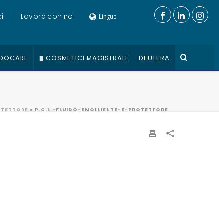
i
Lavora con noi
Lingue
DOCARE
COSMETICI MAGISTRALI
DEUTERA
ROTETTORE
»
P.O.L.-FLUIDO-EMOLLIENTE-E-PROTETTORE