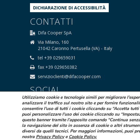
DICHIARAZIONE DI ACCESSIBILITÀ
CONTATTI
Difa Cooper SpA
Via Milano, 160
21042 Caronno Pertusella (VA) - Italy
tel +39 029659031
fax +39 029650382
servizioclienti@difacooper.com
SOCIAL
Utilizziamo cookie e tecnologie simili per migliorare l’espe
analizzare il traffico sul nostro sito e per fornire funzionali
consentire l'uso di tutti i cookie cliccando su “Accetta tutti 
puoi personalizzare l'uso dei cookie cliccando su “Imposta
questo banner tramite l’apposito comando “Continua senza
la navigazione del sito in assenza di cookie o altri strumen
© 2025 Difa Cooper SpA - Capitale Sociale
diversi da quelli tecnici. Per maggiori informazioni, puoi pr
Società sogge
nostra
Privacy Policy
e
Cookie Policy
.