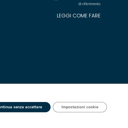
di riferimento
LEGGI COME FARE
ntinua senza accettare
Impostazioni cookie
 - IT 00334560125 Estero Mecc. (VA) 018393
ia S.A. España