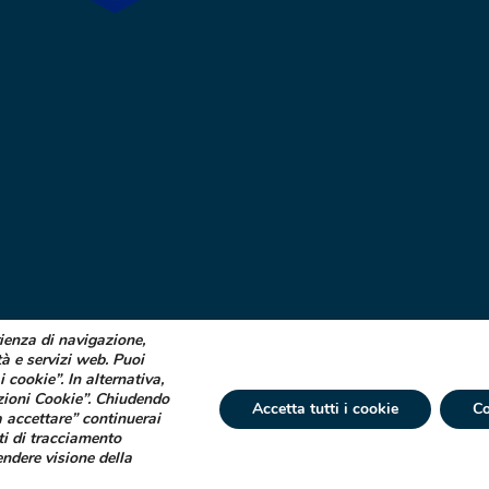
rienza di navigazione,
tà e servizi web. Puoi
i cookie”. In alternativa,
zioni Cookie”. Chiudendo
Accetta tutti i cookie
Co
 accettare” continuerai
ti di tracciamento
 € 750.000 i.v. Socio Unico | R.E.A. (VA) 129020 - C.F. P. IVA e Reg. Impr. (VA)
endere visione della
tta ad attività di direzione e coordinamento di Industrial Farmacéutical Cantabr