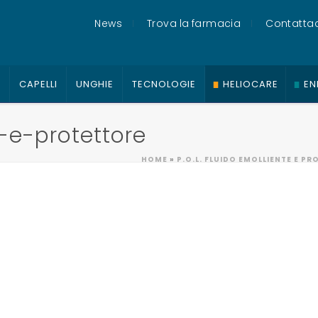
News
Trova la farmacia
Contattac
O
CAPELLI
UNGHIE
TECNOLOGIE
HELIOCARE
EN
e-e-protettore
HOME
»
P.O.L. FLUIDO EMOLLIENTE E P