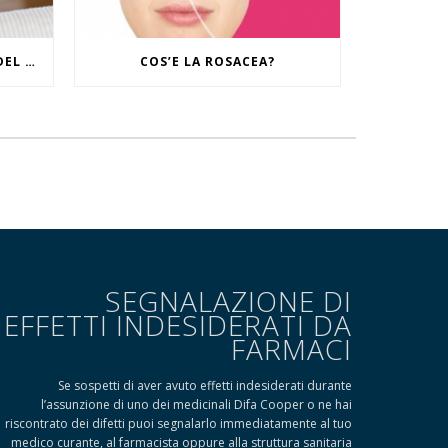
IL RITUALE CONTRO I SEGNI DEL TEMPO
COS’E LA ROSACEA?
SEGNALAZIONE DI
EFFETTI INDESIDERATI DA
FARMACI
Se sospetti di aver avuto effetti indesiderati durante
l’assunzione di uno dei medicinali Difa Cooper o ne hai
riscontrato dei difetti puoi segnalarlo immediatamente al tuo
medico curante, al farmacista oppure alla struttura sanitaria