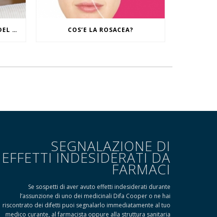
IL RITUALE CONTRO I SEGNI DEL TEMPO
COS’E LA ROSACEA?
SEGNALAZIONE DI
EFFETTI INDESIDERATI DA
FARMACI
Se sospetti di aver avuto effetti indesiderati durante
l’assunzione di uno dei medicinali Difa Cooper o ne hai
riscontrato dei difetti puoi segnalarlo immediatamente al tuo
medico curante, al farmacista oppure alla struttura sanitaria