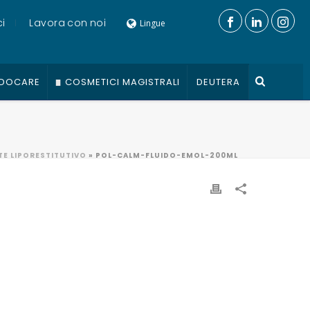
i
Lavora con noi
Lingue
DOCARE
COSMETICI MAGISTRALI
DEUTERA
NTE LIPORESTITUTIVO
»
POL-CALM-FLUIDO-EMOL-200ML