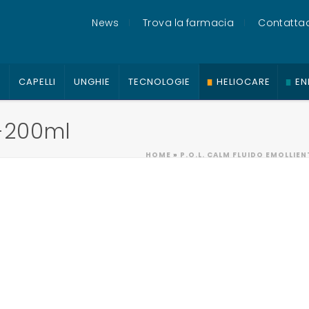
News
Trova la farmacia
Contattac
O
CAPELLI
UNGHIE
TECNOLOGIE
HELIOCARE
EN
-200ml
HOME
»
P.O.L. CALM FLUIDO EMOLLIE