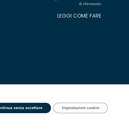
di riferimento
LEGGI COME FARE
ntinua senza accettare
Impostazioni cookie
 - IT 00334560125 Estero Mecc. (VA) 018393
ia S.A. España