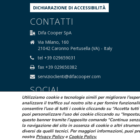
DICHIARAZIONE DI ACCESSIBILITÀ
CONTATTI
Difa Cooper SpA
Via Milano, 160
21042 Caronno Pertusella (VA) - Italy
tel +39 029659031
fax +39 029650382
servizioclienti@difacooper.com
SOCIAL
Utilizziamo cookie e tecnologie simili per migliorare l’espe
analizzare il traffico sul nostro sito e per fornire funzionali
consentire l'uso di tutti i cookie cliccando su “Accetta tutti 
puoi personalizzare l'uso dei cookie cliccando su “Imposta
questo banner tramite l’apposito comando “Continua senza
la navigazione del sito in assenza di cookie o altri strumen
© 2025 Difa Cooper SpA - Capitale Sociale
diversi da quelli tecnici. Per maggiori informazioni, puoi pr
Società sogge
nostra
Privacy Policy
e
Cookie Policy
.