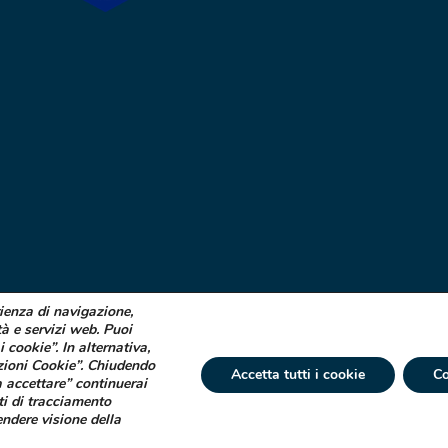
rienza di navigazione,
tà e servizi web. Puoi
i cookie”. In alternativa,
zioni Cookie”. Chiudendo
Accetta tutti i cookie
Co
 accettare” continuerai
ti di tracciamento
 € 750.000 i.v. Socio Unico | R.E.A. (VA) 129020 - C.F. P. IVA e Reg. Impr. (VA)
endere visione della
tta ad attività di direzione e coordinamento di Industrial Farmacéutical Cantabr