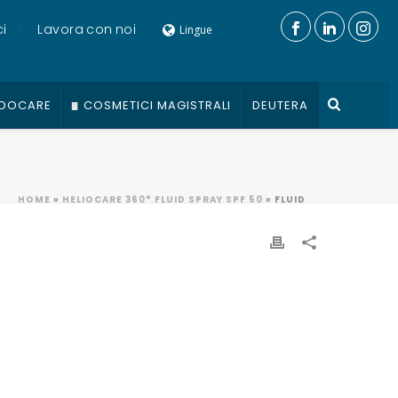
i
Lavora con noi
Lingue
DOCARE
COSMETICI MAGISTRALI
DEUTERA
HOME
»
HELIOCARE 360° FLUID SPRAY SPF 50
»
FLUID