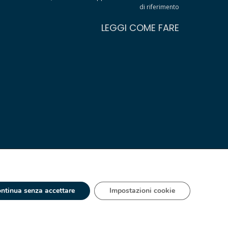
di riferimento
LEGGI COME FARE
ntinua senza accettare
Impostazioni cookie
 - IT 00334560125 Estero Mecc. (VA) 018393
ia S.A. España