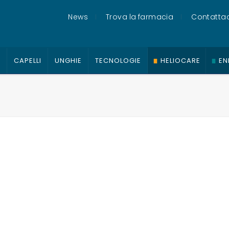
News
Trova la farmacia
Contattac
O
CAPELLI
UNGHIE
TECNOLOGIE
HELIOCARE
EN