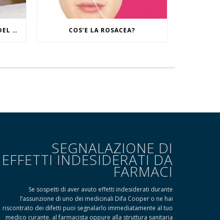
IL RITUALE CONTRO I SEGNI DEL TEMPO
COS’E LA ROSACEA?
SEGNALAZIONE DI
EFFETTI INDESIDERATI DA
FARMACI
Se sospetti di aver avuto effetti indesiderati durante
l’assunzione di uno dei medicinali Difa Cooper o ne hai
riscontrato dei difetti puoi segnalarlo immediatamente al tuo
medico curante, al farmacista oppure alla struttura sanitaria