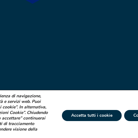
rienza di navigazione,
tà e servizi web. Puoi
i cookie”. In alternativa,
zioni Cookie”. Chiudendo
Accetta tutti i cookie
Co
 accettare” continuerai
ti di tracciamento
 € 750.000 i.v. Socio Unico | R.E.A. (VA) 129020 - C.F. P. IVA e Reg. Impr. (VA)
endere visione della
tta ad attività di direzione e coordinamento di Industrial Farmacéutical Cantabr