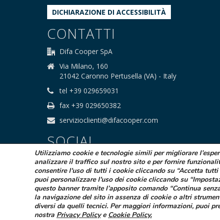
DICHIARAZIONE DI ACCESSIBILITÀ
CONTATTI
Difa Cooper SpA
Via Milano, 160
21042 Caronno Pertusella (VA) - Italy
tel +39 029659031
fax +39 029650382
servizioclienti@difacooper.com
SOCIAL
Utilizziamo cookie e tecnologie simili per migliorare l’espe
analizzare il traffico sul nostro sito e per fornire funzionali
consentire l'uso di tutti i cookie cliccando su “Accetta tutti 
puoi personalizzare l'uso dei cookie cliccando su “Imposta
questo banner tramite l’apposito comando “Continua senza
la navigazione del sito in assenza di cookie o altri strumen
© 2025 Difa Cooper SpA - Capitale Sociale
diversi da quelli tecnici. Per maggiori informazioni, puoi pr
Società sogge
nostra
Privacy Policy
e
Cookie Policy
.