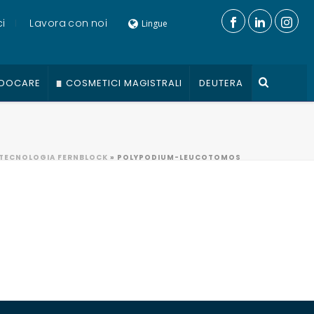
i
Lavora con noi
Lingue
DOCARE
COSMETICI MAGISTRALI
DEUTERA
TECNOLOGIA FERNBLOCK
»
POLYPODIUM-LEUCOTOMOS