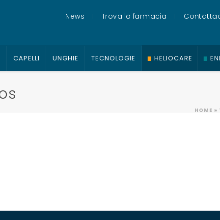
News
Trova la farmacia
Contattac
O
CAPELLI
UNGHIE
TECNOLOGIE
HELIOCARE
EN
os
HOME
»