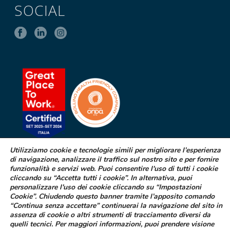
SOCIAL
Utilizziamo cookie e tecnologie simili per migliorare l’esperienza
di navigazione, analizzare il traffico sul nostro sito e per fornire
SEGNALAZIONE DI EFFETTI
funzionalità e servizi web. Puoi consentire l'uso di tutti i cookie
INDESIDERATI DA FARMACI
cliccando su “Accetta tutti i cookie”. In alternativa, puoi
personalizzare l'uso dei cookie cliccando su “Impostazioni
Cookie”. Chiudendo questo banner tramite l’apposito comando
Se sospetti di aver avuto effetti indesiderati durante l’assunzione di
“Continua senza accettare” continuerai la navigazione del sito in
uno dei medicinali Difa Cooper o ne hai riscontrato dei difetti puoi
assenza di cookie o altri strumenti di tracciamento diversi da
segnalarlo immediatamente al tuo medico curante, al farmacista
quelli tecnici. Per maggiori informazioni, puoi prendere visione
oppure alla struttura sanitaria di riferimento