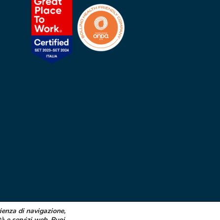
rienza di navigazione,
tà e servizi web. Puoi