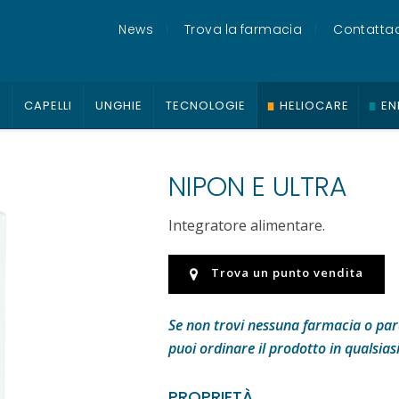
News
Trova la farmacia
Contattac
O
CAPELLI
UNGHIE
TECNOLOGIE
HELIOCARE
EN
NIPON E ULTRA
Integratore alimentare.
Trova un punto vendita
Se non trovi nessuna farmacia o para
puoi ordinare il prodotto in qualsias
PROPRIETÀ