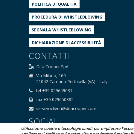
POLITICA DI QUALITÀ
PROCEDURA DI WHISTLEBLOWING
SEGNALA WHISTLEBLOWING
DICHIARAZIONE DI ACCESSIBILITÀ
CONTATTI
Difa Cooper SpA
Via Milano, 160
21042 Caronno Pertusella (VA) - Italy
tel +39 029659031
fax +39 029650382
servizioclienti@difacooper.com
SOCIAL
Utilizziamo cookie e tecnologie simili per migliorare l’espe
analizzare il traffico sul nostro sito e per fornire funzionali