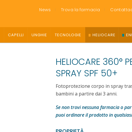
News
Trova la farmacia
Contattac
O
CAPELLI
UNGHIE
TECNOLOGIE
HELIOCARE
EN
HELIOCARE 360° P
SPRAY SPF 50+
Fotoprotezione corpo in spray tra
bambini a partire dai 3 anni.
Se non trovi nessuna farmacia o para
puoi ordinare il prodotto in qualsias
PROPRIETÀ