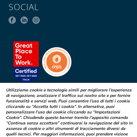
SOCIAL
Utilizziamo cookie e tecnologie simili per migliorare l’esperienza
di navigazione, analizzare il traffico sul nostro sito e per fornire
SEGNALAZIONE DI EFFETTI
funzionalità e servizi web. Puoi consentire l'uso di tutti i cookie
INDESIDERATI DA FARMACI
cliccando su “Accetta tutti i cookie”. In alternativa, puoi
personalizzare l'uso dei cookie cliccando su “Impostazioni
Cookie”. Chiudendo questo banner tramite l’apposito comando
Se sospetti di aver avuto effetti indesiderati durante l’assunzione di
“Continua senza accettare” continuerai la navigazione del sito in
uno dei medicinali Difa Cooper o ne hai riscontrato dei difetti puoi
assenza di cookie o altri strumenti di tracciamento diversi da
segnalarlo immediatamente al tuo medico curante, al farmacista
quelli tecnici. Per maggiori informazioni, puoi prendere visione
oppure alla struttura sanitaria di riferimento