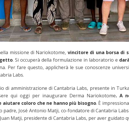
nella missione di Nariokotome,
vincitore di una borsa di 
getto
. Si occuperà della formulazione in laboratorio e
darà
. Per fare questo, applicherà le sue conoscenze universitar
tabria Labs.
io di amministrazione di Cantabria Labs, presente in Turka
essere qui oggi per inaugurare Derma Nariokotome
. A n
 e aiutare coloro che ne hanno più bisogno
. È impression
 padre, José Antonio Matji, co-fondatore di Cantabria Labs, l
 Juan Matji, presidente di Cantabria Labs, per aver guidato q