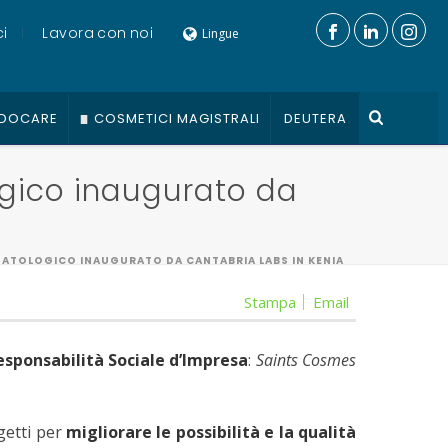
i
Lavora con noi
Lingue
DOCARE
COSMETICI MAGISTRALI
DEUTERA
ogico inaugurato da
ATOLOGICO INAUGURATO DA CANTABRIA LABS IN KENIA
Stampa
Email
esponsabilità Sociale d’Impresa
:
Saints Cosmes
getti per
migliorare le possibilità e la qualità