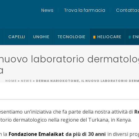
News
Trova la farmacia
Contattac
O
CAPELLI
UNGHIE
TECNOLOGIE
HELIOCARE
EN
 nuovo laboratorio dermatol
a
HOME
»
NEWS
»
DERMA NARIOKOTOME, IL NUOVO LABORATORIO DERM
entiamo un’iniziativa che fa parte della nostra attività di
R
atorio dermatologico nella regione del Turkana, in Kenya.
n la
Fondazione Emalaikat
da più di 30 anni
in diversi pro