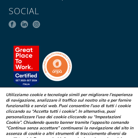
SOCIAL
Utilizziamo cookie e tecnologie simili per migliorare l’esperienza
di navigazione, analizzare il traffico sul nostro sito e per fornire
SEGNALAZIONE DI EFFETTI
funzionalità e servizi web. Puoi consentire l'uso di tutti i cookie
INDESIDERATI DA FARMACI
cliccando su “Accetta tutti i cookie”. In alternativa, puoi
personalizzare l'uso dei cookie cliccando su “Impostazioni
Cookie”. Chiudendo questo banner tramite l’apposito comando
Se sospetti di aver avuto effetti indesiderati durante l’assunzione di
“Continua senza accettare” continuerai la navigazione del sito in
uno dei medicinali Difa Cooper o ne hai riscontrato dei difetti puoi
assenza di cookie o altri strumenti di tracciamento diversi da
segnalarlo immediatamente al tuo medico curante, al farmacista