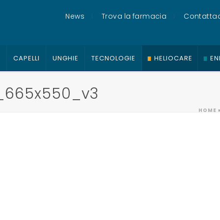
News
Trova la farmacia
Contattac
O
CAPELLI
UNGHIE
TECNOLOGIE
HELIOCARE
EN
l_665x550_v3
HOME