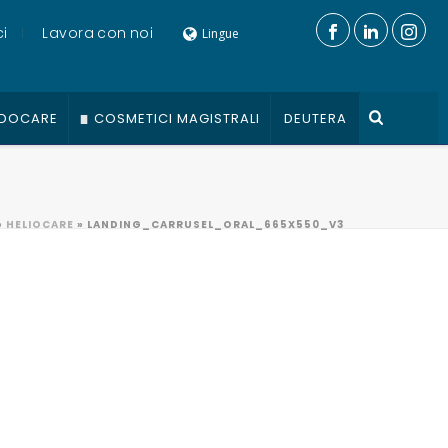
i
Lavora con noi
Lingue
DOCARE
COSMETICI MAGISTRALI
DEUTERA
»
HELIOCARE
»
LANDING_CARRUSEL_ORAL_665X550_V3