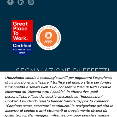
SEGNALAZIONE DI EFFETTI
INDESIDERATI DA FARMACI
Utilizziamo cookie e tecnologie simili per migliorare l’esperienza
di navigazione, analizzare il traffico sul nostro sito e per fornire
Se sospetti di aver avuto effetti indesiderati durante l’assunzione di
funzionalità e servizi web. Puoi consentire l'uso di tutti i cookie
cliccando su “Accetta tutti i cookie”. In alternativa, puoi
uno dei medicinali Difa Cooper o ne hai riscontrato dei difetti puoi
personalizzare l'uso dei cookie cliccando su “Impostazioni
segnalarlo immediatamente al tuo medico curante, al farmacista
Cookie”. Chiudendo questo banner tramite l’apposito comando
oppure alla struttura sanitaria di riferimento
“Continua senza accettare” continuerai la navigazione del sito in
assenza di cookie o altri strumenti di tracciamento diversi da
LEGGI COME FARE
quelli tecnici. Per maggiori informazioni, puoi prendere visione