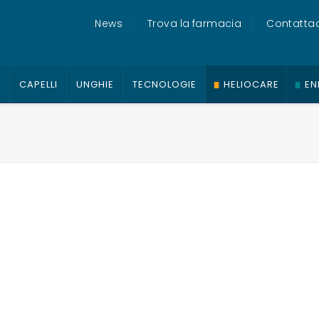
News
Trova la farmacia
Contattac
O
CAPELLI
UNGHIE
TECNOLOGIE
HELIOCARE
EN