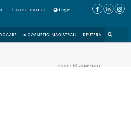
i
Lavora con noi
Lingue
DOCARE
COSMETICI MAGISTRALI
DEUTERA
HOME
»
60 COMPRESSE