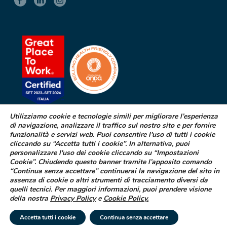
Utilizziamo cookie e tecnologie simili per migliorare l’esperienza
di navigazione, analizzare il traffico sul nostro sito e per fornire
SEGNALAZIONE DI EFFETTI
funzionalità e servizi web. Puoi consentire l'uso di tutti i cookie
INDESIDERATI DA FARMACI
cliccando su “Accetta tutti i cookie”. In alternativa, puoi
personalizzare l'uso dei cookie cliccando su “Impostazioni
Cookie”. Chiudendo questo banner tramite l’apposito comando
Se sospetti di aver avuto effetti indesiderati durante l’assunzione di
“Continua senza accettare” continuerai la navigazione del sito in
uno dei medicinali Difa Cooper o ne hai riscontrato dei difetti puoi
assenza di cookie o altri strumenti di tracciamento diversi da
segnalarlo immediatamente al tuo medico curante, al farmacista
quelli tecnici. Per maggiori informazioni, puoi prendere visione
oppure alla struttura sanitaria di riferimento
della nostra
Privacy Policy
e
Cookie Policy
.
LEGGI COME FARE
Accetta tutti i cookie
Continua senza accettare