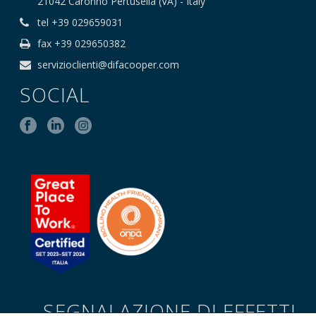
21042 Caronno Pertusella (VA) - Italy
tel +39 029659031
fax +39 029650382
servizioclienti@difacooper.com
SOCIAL
SEGNALAZIONE DI EFFETTI