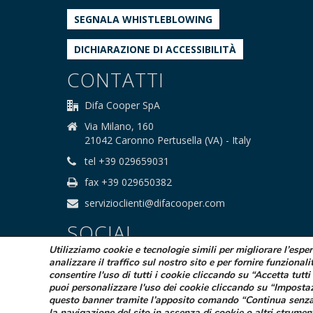
SEGNALA WHISTLEBLOWING
DICHIARAZIONE DI ACCESSIBILITÀ
CONTATTI
Difa Cooper SpA
Via Milano, 160
21042 Caronno Pertusella (VA) - Italy
tel +39 029659031
fax +39 029650382
servizioclienti@difacooper.com
SOCIAL
Utilizziamo cookie e tecnologie simili per migliorare l’espe
analizzare il traffico sul nostro sito e per fornire funzionali
consentire l'uso di tutti i cookie cliccando su “Accetta tutti 
puoi personalizzare l'uso dei cookie cliccando su “Imposta
questo banner tramite l’apposito comando “Continua senza
la navigazione del sito in assenza di cookie o altri strumen