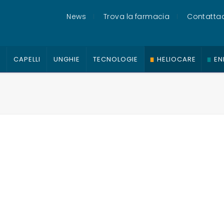
News
Trova la farmacia
Contattac
O
CAPELLI
UNGHIE
TECNOLOGIE
HELIOCARE
EN