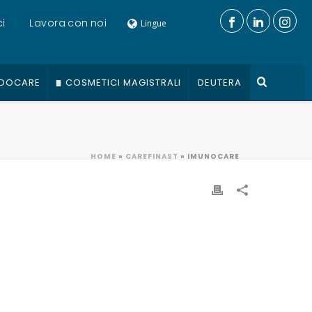
i
Lavora con noi
Lingue
DOCARE
COSMETICI MAGISTRALI
DEUTERA
HOME
»
CAREFINAST
»
IMUNOCARE