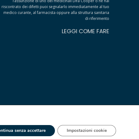
l’assunzione di uno dei medicinali Difa Cooper o ne hai
riscontrato dei difetti puoi segnalarlo immediatamente al tuo
medico curante, al farmacista oppure alla struttura sanitaria
di riferimento
LEGGI COME FARE
ntinua senza accettare
Impostazioni cookie