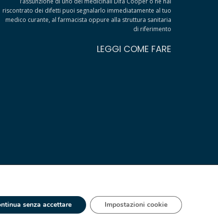
l’assunzione di uno dei medicinali Difa Cooper o ne hai
riscontrato dei difetti puoi segnalarlo immediatamente al tuo
medico curante, al farmacista oppure alla struttura sanitaria
di riferimento
LEGGI COME FARE
ntinua senza accettare
Impostazioni cookie