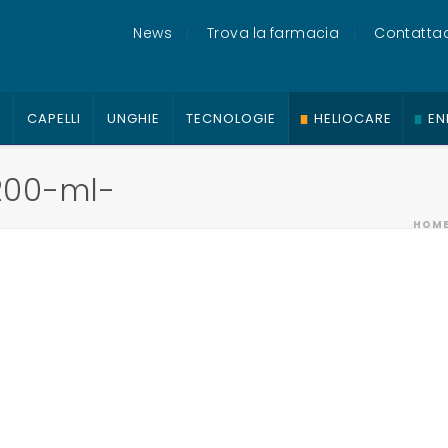
News
Trova la farmacia
Contattac
O
CAPELLI
UNGHIE
TECNOLOGIE
HELIOCARE
EN
200-ml-
HOM