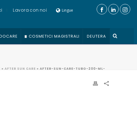
i
Lavora con noi
Lingue
DOCARE
COSMETICI MAGISTRALI
DEUTERA
E
»
AFTER SUN CARE
»
AFTER-SUN-CARE-TUBO-200-ML-