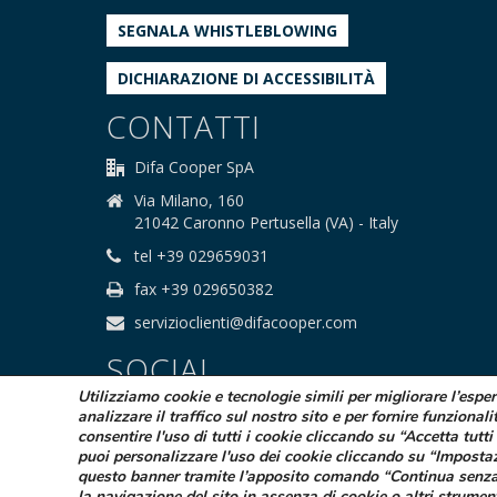
SEGNALA WHISTLEBLOWING
DICHIARAZIONE DI ACCESSIBILITÀ
CONTATTI
Difa Cooper SpA
Via Milano, 160
21042 Caronno Pertusella (VA) - Italy
tel +39 029659031
fax +39 029650382
servizioclienti@difacooper.com
SOCIAL
Utilizziamo cookie e tecnologie simili per migliorare l’espe
analizzare il traffico sul nostro sito e per fornire funzionali
consentire l'uso di tutti i cookie cliccando su “Accetta tutti 
puoi personalizzare l'uso dei cookie cliccando su “Imposta
questo banner tramite l’apposito comando “Continua senza
la navigazione del sito in assenza di cookie o altri strumen