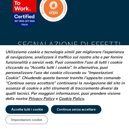
SEGNALAZIONE DI EFFETTI
INDESIDERATI DA FARMACI
Utilizziamo cookie e tecnologie simili per migliorare l’esperienza
di navigazione, analizzare il traffico sul nostro sito e per fornire
Se sospetti di aver avuto effetti indesiderati durante l’assunzione di
funzionalità e servizi web. Puoi consentire l'uso di tutti i cookie
cliccando su “Accetta tutti i cookie”. In alternativa, puoi
uno dei medicinali Difa Cooper o ne hai riscontrato dei difetti puoi
personalizzare l'uso dei cookie cliccando su “Impostazioni
segnalarlo immediatamente al tuo medico curante, al farmacista
Cookie”. Chiudendo questo banner tramite l’apposito comando
oppure alla struttura sanitaria di riferimento
“Continua senza accettare” continuerai la navigazione del sito in
assenza di cookie o altri strumenti di tracciamento diversi da
LEGGI COME FARE
quelli tecnici. Per maggiori informazioni, puoi prendere visione
della nostra
Privacy Policy
e
Cookie Policy
.
© 2025 Difa Cooper SpA - Capitale Sociale € 750.000 i.v. Socio Unico | R.E.A
Accetta tutti i cookie
Continua senza accettare
(VA) 129020 - C.F. P. IVA e Reg. Impr. (VA) - IT 00334560125 Estero Mecc. (VA
018393
Impostazioni cookie
Società soggetta ad attività di direzione e coordinamento di Industrial
Tel
Email
|
Farmacéutical Cantabria S.A. España