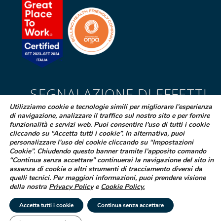
SEGNALAZIONE DI EFFETTI
INDESIDERATI DA FARMACI
Utilizziamo cookie e tecnologie simili per migliorare l’esperienza
di navigazione, analizzare il traffico sul nostro sito e per fornire
Se sospetti di aver avuto effetti indesiderati durante l’assunzione di
funzionalità e servizi web. Puoi consentire l'uso di tutti i cookie
cliccando su “Accetta tutti i cookie”. In alternativa, puoi
uno dei medicinali Difa Cooper o ne hai riscontrato dei difetti puoi
personalizzare l'uso dei cookie cliccando su “Impostazioni
segnalarlo immediatamente al tuo medico curante, al farmacista
Cookie”. Chiudendo questo banner tramite l’apposito comando
oppure alla struttura sanitaria di riferimento
“Continua senza accettare” continuerai la navigazione del sito in
assenza di cookie o altri strumenti di tracciamento diversi da
LEGGI COME FARE
quelli tecnici. Per maggiori informazioni, puoi prendere visione
della nostra
Privacy Policy
e
Cookie Policy
.
© 2025 Difa Cooper SpA - Capitale Sociale € 750.000 i.v. Socio Unico | R.E.A
Accetta tutti i cookie
Continua senza accettare
(VA) 129020 - C.F. P. IVA e Reg. Impr. (VA) - IT 00334560125 Estero Mecc. (VA
018393