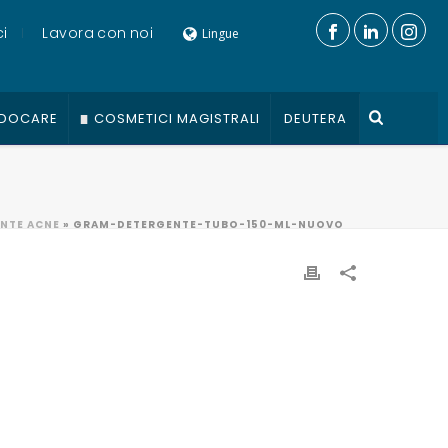
i
Lavora con noi
Lingue
DOCARE
COSMETICI MAGISTRALI
DEUTERA
NTE ACNE
»
GRAM-DETERGENTE-TUBO-150-ML-NUOVO