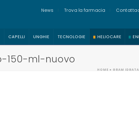
News
Trova la farmacia
Contattac
O
CAPELLI
UNGHIE
TECNOLOGIE
HELIOCARE
EN
o-150-ml-nuovo
HOME
»
GRAM IDRATA