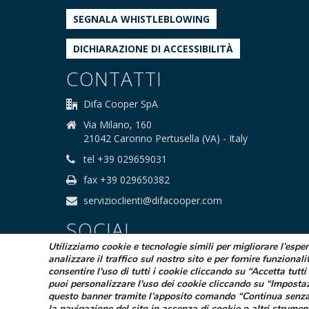
SEGNALA WHISTLEBLOWING
DICHIARAZIONE DI ACCESSIBILITÀ
CONTATTI
Difa Cooper SpA
Via Milano, 160
21042 Caronno Pertusella (VA) - Italy
tel +39 029659031
fax +39 029650382
servizioclienti@difacooper.com
SOCIAL
Utilizziamo cookie e tecnologie simili per migliorare l’espe
analizzare il traffico sul nostro sito e per fornire funzionali
consentire l'uso di tutti i cookie cliccando su “Accetta tutti 
puoi personalizzare l'uso dei cookie cliccando su “Imposta
questo banner tramite l’apposito comando “Continua senza
la navigazione del sito in assenza di cookie o altri strumen