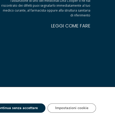
l’assunzione di uno dei medicinali Difa Cooper o ne hai
riscontrato dei difetti puoi segnalarlo immediatamente al tuo
medico curante, al farmacista oppure alla struttura sanitaria
di riferimento
LEGGI COME FARE
ntinua senza accettare
Impostazioni cookie