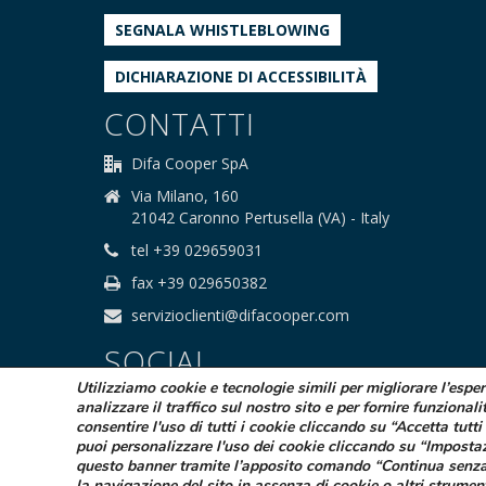
SEGNALA WHISTLEBLOWING
DICHIARAZIONE DI ACCESSIBILITÀ
CONTATTI
Difa Cooper SpA
Via Milano, 160
21042 Caronno Pertusella (VA) - Italy
tel +39 029659031
fax +39 029650382
servizioclienti@difacooper.com
SOCIAL
Utilizziamo cookie e tecnologie simili per migliorare l’espe
analizzare il traffico sul nostro sito e per fornire funzionali
consentire l'uso di tutti i cookie cliccando su “Accetta tutti 
puoi personalizzare l'uso dei cookie cliccando su “Imposta
questo banner tramite l’apposito comando “Continua senza
la navigazione del sito in assenza di cookie o altri strumen