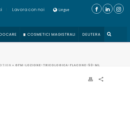
i
Lavora con noi
Lingue
DOCARE
COSMETICI MAGISTRALI
DEUTERA
OTION
»
GFM-LOZIONE-TRICOLOGICA-FLACONE-50-ML