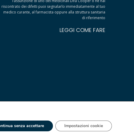
l’assunzione di uno dei medicinali Difa Cooper o ne hai
riscontrato dei difetti puoi segnalarlo immediatamente al tuo
medico curante, al farmacista oppure alla struttura sanitaria
di riferimento
LEGGI COME FARE
ntinua senza accettare
Impostazioni cookie