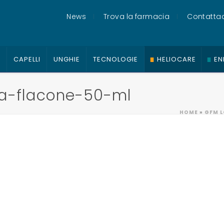
News
Trova la farmacia
Contattac
O
CAPELLI
UNGHIE
TECNOLOGIE
HELIOCARE
EN
ca-flacone-50-ml
HOME
»
GFM L