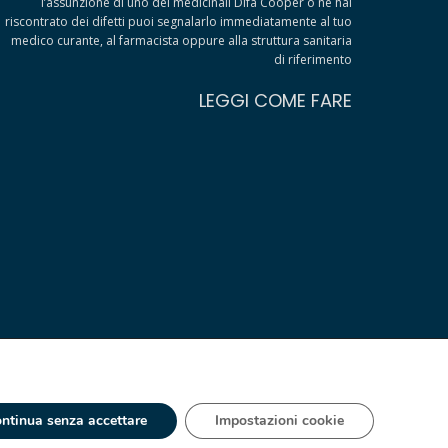
l’assunzione di uno dei medicinali Difa Cooper o ne hai
riscontrato dei difetti puoi segnalarlo immediatamente al tuo
medico curante, al farmacista oppure alla struttura sanitaria
di riferimento
LEGGI COME FARE
ntinua senza accettare
Impostazioni cookie