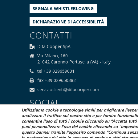
SEGNALA WHISTLEBLOWING
DICHIARAZIONE DI ACCESSIBILITÀ
CONTATTI
Difa Cooper SpA
Via Milano, 160
21042 Caronno Pertusella (VA) - Italy
tel +39 029659031
fax +39 029650382
servizioclienti@difacooper.com
SOCIAL
Utilizziamo cookie e tecnologie simili per migliorare l’espe
analizzare il traffico sul nostro sito e per fornire funzionali
consentire l'uso di tutti i cookie cliccando su “Accetta tutti 
puoi personalizzare l'uso dei cookie cliccando su “Imposta
questo banner tramite l’apposito comando “Continua senza
la navigazione del sito in assenza di cookie o altri strumen