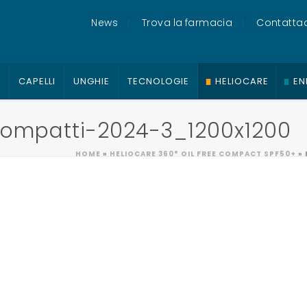
News
Trova la farmacia
Contattac
O
CAPELLI
UNGHIE
TECNOLOGIE
HELIOCARE
EN
compatti-2024-3_1200x1200
HOME
»
HELIOCARE 360° OIL FREE COMPACT SPF50+
»