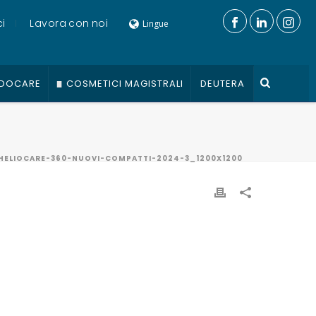
i
Lavora con noi
Lingue
DOCARE
COSMETICI MAGISTRALI
DEUTERA
HELIOCARE-360-NUOVI-COMPATTI-2024-3_1200X1200