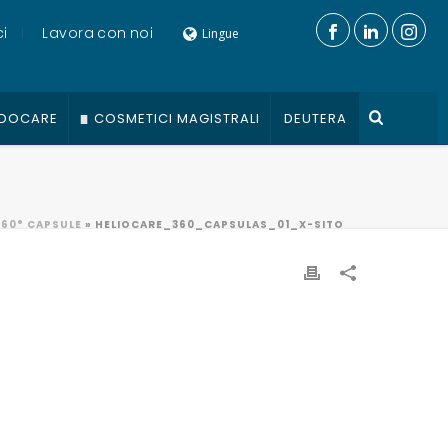
i
Lavora con noi
Lingue
DOCARE
COSMETICI MAGISTRALI
DEUTERA
360° CAPSULE
»
HELIOCARE_360_CAPSULAS_01_X-SITO