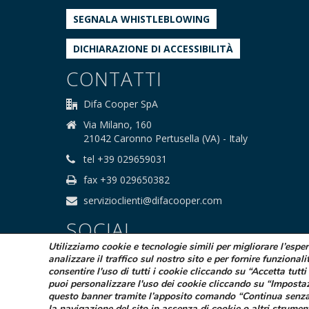
SEGNALA WHISTLEBLOWING
DICHIARAZIONE DI ACCESSIBILITÀ
CONTATTI
Difa Cooper SpA
Via Milano, 160
21042 Caronno Pertusella (VA) - Italy
tel +39 029659031
fax +39 029650382
servizioclienti@difacooper.com
SOCIAL
Utilizziamo cookie e tecnologie simili per migliorare l’espe
analizzare il traffico sul nostro sito e per fornire funzionali
consentire l'uso di tutti i cookie cliccando su “Accetta tutti 
puoi personalizzare l'uso dei cookie cliccando su “Imposta
questo banner tramite l’apposito comando “Continua senza
la navigazione del sito in assenza di cookie o altri strumen