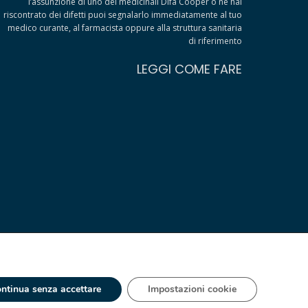
l’assunzione di uno dei medicinali Difa Cooper o ne hai
riscontrato dei difetti puoi segnalarlo immediatamente al tuo
medico curante, al farmacista oppure alla struttura sanitaria
di riferimento
LEGGI COME FARE
ntinua senza accettare
Impostazioni cookie