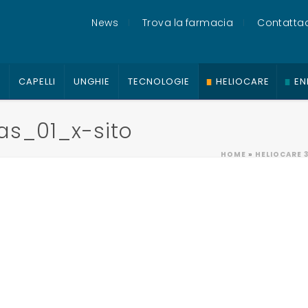
News
Trova la farmacia
Contattac
O
CAPELLI
UNGHIE
TECNOLOGIE
HELIOCARE
EN
as_01_x-sito
HOME
»
HELIOCARE 